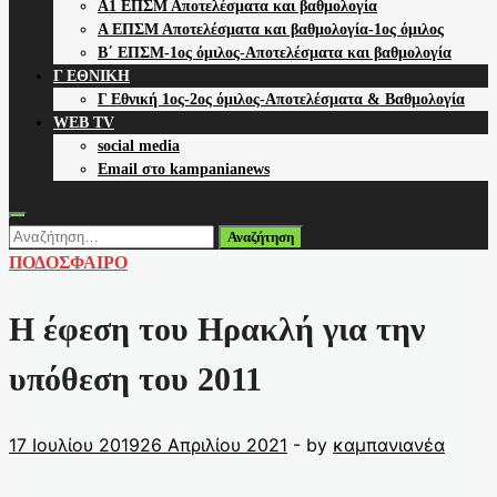
Α1 ΕΠΣΜ Αποτελέσματα και βαθμολογία
Α ΕΠΣΜ Αποτελέσματα και βαθμολογία-1ος όμιλος
Β΄ ΕΠΣΜ-1ος όμιλος-Αποτελέσματα και βαθμολογία
Γ ΕΘΝΙΚΗ
Γ Εθνική 1ος-2ος όμιλος-Αποτελέσματα & Βαθμολογία
WEB TV
social media
Email στο kampanianews
Αναζήτηση
για:
ΠΟΔΟΣΦΑΙΡΟ
Η έφεση του Ηρακλή για την
υπόθεση του 2011
17 Ιουλίου 2019
26 Απριλίου 2021
-
by
καμπανιανέα