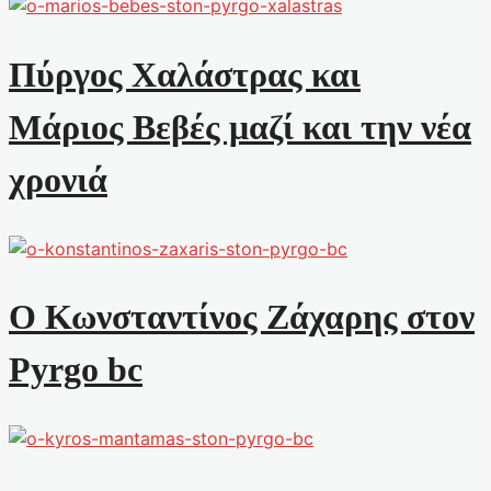
Πύργος Χαλάστρας και
Μάριος Βεβές μαζί και την νέα
χρονιά
Ο Κωνσταντίνος Ζάχαρης στον
Pyrgo bc