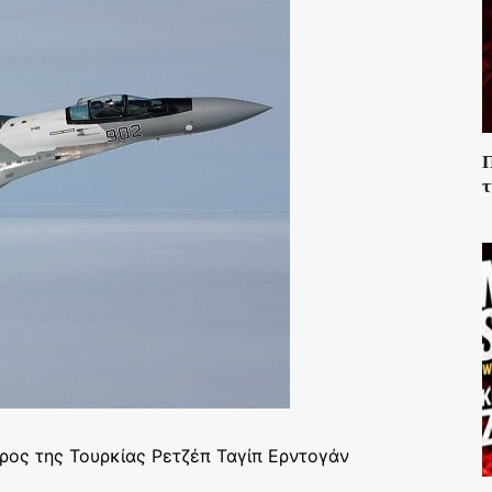
Π
τ
ρος της Τουρκίας Ρετζέπ Ταγίπ Ερντογάν