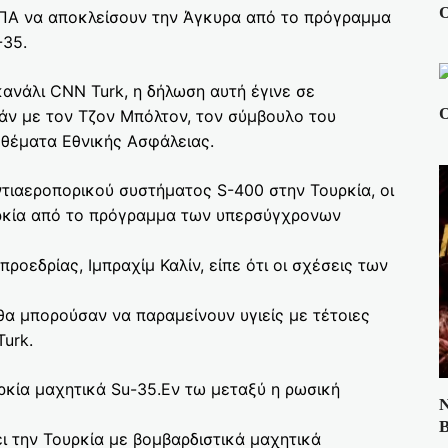
Ο
ΗΠΑ να αποκλείσουν την Άγκυρα από το πρόγραμμα
35.
ανάλι CNN Turk, η δήλωση αυτή έγινε σε
Ο
άν με τον Τζον Μπόλτον, τον σύμβουλο του
θέματα Εθνικής Ασφάλειας.
τιαεροπορικού συστήματος S-400 στην Τουρκία, οι
ρκία από το πρόγραμμα των υπερσύγχρονων
οεδρίας, Ιμπραχίμ Καλίν, είπε ότι οι σχέσεις των
θα μπορούσαν να παραμείνουν υγιείς με τέτοιες
urk.
υρκία μαχητικά Su-35.Εν τω μεταξύ η ρωσική
Ν
Β
ει την Τουρκία με βομβαρδιστικά μαχητικά