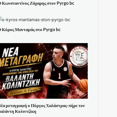
 Κωνσταντίνος Ζάχαρης στον Pyrgo bc
 Κύρος Μανταμάς στο Pyrgo bc
έα μεταγραφή ο Πύργος Χαλάστρας-πήρε τον
αλάντη Κολιντζίκη