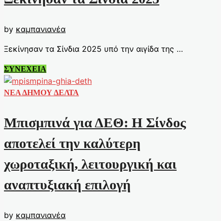
11
λεπτά
by
καμπανιανέα
Ξεκίνησαν τα Σίνδια 2025 υπό την αιγίδα της …
Ξεκίνησαν
ΣΥΝΕΧΕΙΑ
τα
Σίνδια
ΝΕΑ ΔΗΜΟΥ ΔΕΛΤΑ
2025
Μπισμπινά για ΔΕΘ: Η Σίνδος
αποτελεί την καλύτερη
χωροταξική, λειτουργική και
αναπτυξιακή επιλογή
by
καμπανιανέα