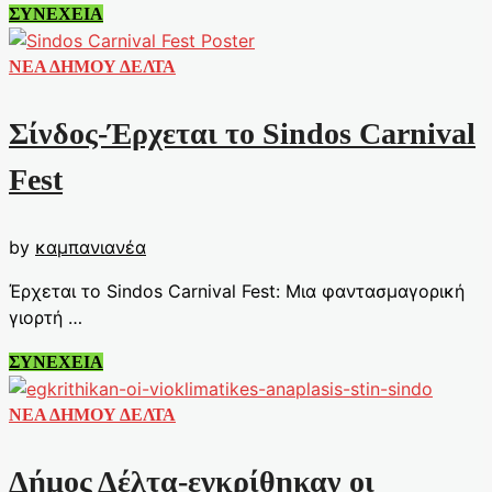
Δήμος
ΣΥΝΕΧΕΙΑ
Δέλτα-3ο
Φεστιβάλ
ΝΕΑ ΔΗΜΟΥ ΔΕΛΤΑ
Χορωδιών
για
Σίνδος-Έρχεται το Sindos Carnival
την
Παγκόσμια
Fest
Ημέρα
Εθελοντή
by
καμπανιανέα
Αιμοδότη
Έρχεται το Sindos Carnival Fest: Μια φαντασμαγορική
γιορτή …
Σίνδος-
ΣΥΝΕΧΕΙΑ
Έρχεται
το
ΝΕΑ ΔΗΜΟΥ ΔΕΛΤΑ
Sindos
Carnival
Δήμος Δέλτα-εγκρίθηκαν οι
Fest