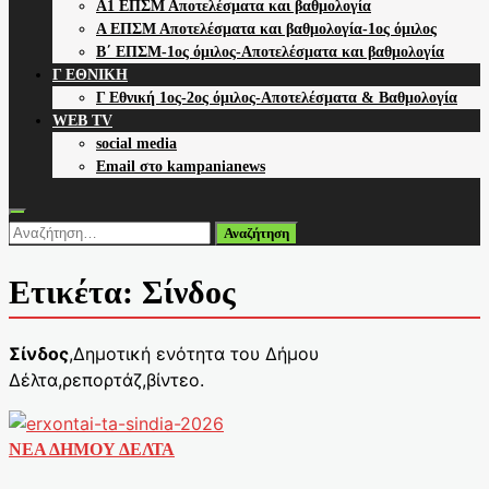
Α1 ΕΠΣΜ Αποτελέσματα και βαθμολογία
Α ΕΠΣΜ Αποτελέσματα και βαθμολογία-1ος όμιλος
Β΄ ΕΠΣΜ-1ος όμιλος-Αποτελέσματα και βαθμολογία
Γ ΕΘΝΙΚΗ
Γ Εθνική 1ος-2ος όμιλος-Αποτελέσματα & Βαθμολογία
WEB TV
social media
Email στο kampanianews
Αναζήτηση
για:
Ετικέτα:
Σίνδος
Σίνδος
,Δημοτική ενότητα του Δήμου
Δέλτα,ρεπορτάζ,βίντεο.
ΝΕΑ ΔΗΜΟΥ ΔΕΛΤΑ