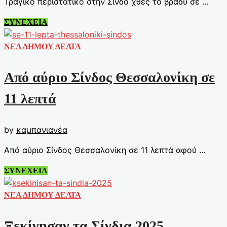
Τραγικό περιστατικό στην Σίνδο χθες το βράδυ σε …
Τραγικό
ΣΥΝΕΧΕΙΑ
περιστατικό
στην
ΝΕΑ ΔΗΜΟΥ ΔΕΛΤΑ
Σίνδο
Από αύριο Σίνδος Θεσσαλονίκη σε
11 λεπτά
by
καμπανιανέα
Από αύριο Σίνδος Θεσσαλονίκη σε 11 λεπτά αφού …
Από
ΣΥΝΕΧΕΙΑ
αύριο
Σίνδος
ΝΕΑ ΔΗΜΟΥ ΔΕΛΤΑ
Θεσσαλονίκη
σε
Ξεκίνησαν τα Σίνδια 2025