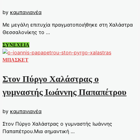
by
καμπανιανέα
Με μεγάλη επιτυχία πραγματοποιήθηκε στη Χαλάστρα
Θεσσαλονίκης το …
Το
ΣΥΝΕΧΕΙΑ
Athlify
και
ΜΠΑΣΚΕΤ
ο
Πύργος
Στον Πύργο Χαλάστρας ο
Χαλάστρας
έφεραν
γυμναστής Ιωάννης Παπαπέτρου
το
μπάσκετ
by
καμπανιανέα
στο
επίκεντρο
Στον Πύργο Χαλάστρας ο γυμναστής Ιωάννης
της
Παπαπέτρου.Μια σημαντική …
τοπικής