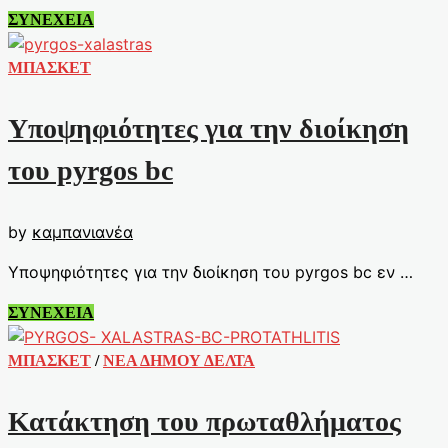
Αρχίζουν
ΣΥΝΕΧΕΙΑ
τα
δοκιμαστικά
ΜΠΑΣΚΕΤ
στον
Pyrgo
Υποψηφιότητες για την διοίκηση
bc
του pyrgos bc
by
καμπανιανέα
Υποψηφιότητες για την διοίκηση του pyrgos bc εν …
Υποψηφιότητες
ΣΥΝΕΧΕΙΑ
για
την
ΜΠΑΣΚΕΤ
/
ΝΕΑ ΔΗΜΟΥ ΔΕΛΤΑ
διοίκηση
του
Κατάκτηση του πρωταθλήματος
pyrgos