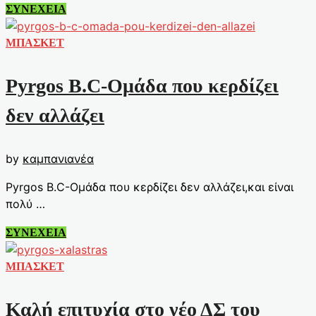
κοινωνίας
Στον
ΣΥΝΕΧΕΙΑ
Πύργο
Χαλάστρας
ΜΠΑΣΚΕΤ
ο
γυμναστής
Pyrgos B.C-Ομάδα που κερδίζει
Ιωάννης
Παπαπέτρου
δεν αλλάζει
by
καμπανιανέα
Pyrgos B.C-Ομάδα που κερδίζει δεν αλλάζει,και είναι
πολύ …
Pyrgos
ΣΥΝΕΧΕΙΑ
B.C-
Ομάδα
ΜΠΑΣΚΕΤ
που
κερδίζει
Καλή επιτυχία στο νέο ΔΣ του
δεν