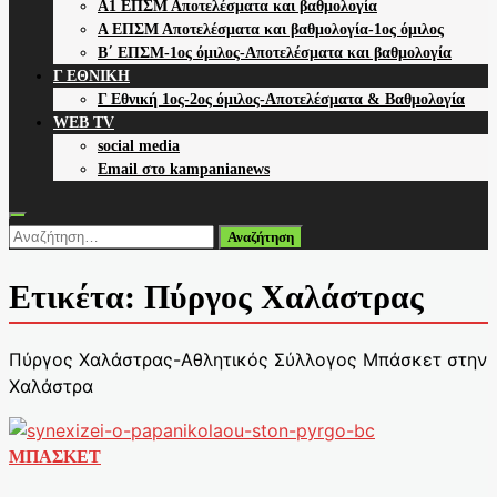
Α1 ΕΠΣΜ Αποτελέσματα και βαθμολογία
Α ΕΠΣΜ Αποτελέσματα και βαθμολογία-1ος όμιλος
Β΄ ΕΠΣΜ-1ος όμιλος-Αποτελέσματα και βαθμολογία
Γ ΕΘΝΙΚΗ
Γ Εθνική 1ος-2ος όμιλος-Αποτελέσματα & Βαθμολογία
WEB TV
social media
Email στο kampanianews
Αναζήτηση
για:
Ετικέτα:
Πύργος Χαλάστρας
Πύργος Χαλάστρας-Αθλητικός Σύλλογος Μπάσκετ στην
Χαλάστρα
ΜΠΑΣΚΕΤ