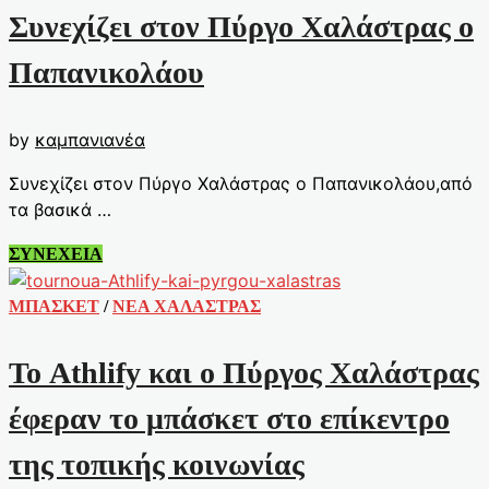
Συνεχίζει στον Πύργο Χαλάστρας ο
Παπανικολάου
by
καμπανιανέα
Συνεχίζει στον Πύργο Χαλάστρας ο Παπανικολάου,από
τα βασικά …
Συνεχίζει
ΣΥΝΕΧΕΙΑ
στον
Πύργο
ΜΠΑΣΚΕΤ
/
ΝΕΑ ΧΑΛΑΣΤΡΑΣ
Χαλάστρας
ο
Το Athlify και ο Πύργος Χαλάστρας
Παπανικολάου
έφεραν το μπάσκετ στο επίκεντρο
της τοπικής κοινωνίας