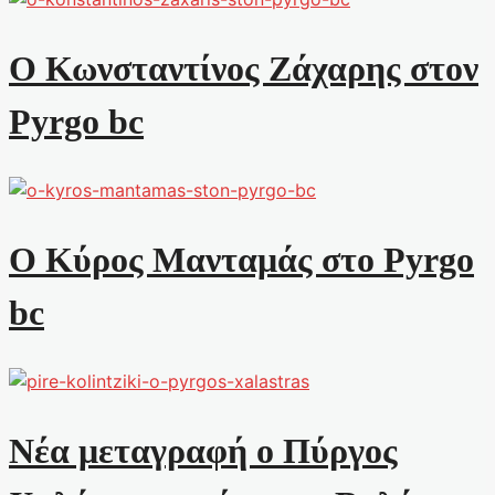
Ο Κωνσταντίνος Ζάχαρης στον
Pyrgo bc
Ο Κύρος Μανταμάς στο Pyrgo
bc
Νέα μεταγραφή ο Πύργος