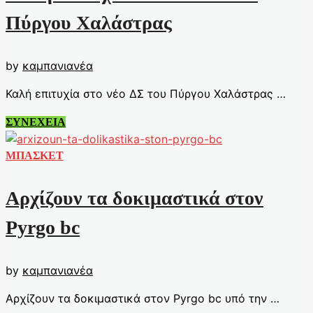
αλλάζει
Πύργου Χαλάστρας
by
καμπανιανέα
Καλή επιτυχία στο νέο ΔΣ του Πύργου Χαλάστρας …
Καλή
ΣΥΝΕΧΕΙΑ
επιτυχία
στο
ΜΠΑΣΚΕΤ
νέο
ΔΣ
Αρχίζουν τα δοκιμαστικά στον
του
Πύργου
Pyrgo bc
Χαλάστρας
by
καμπανιανέα
Αρχίζουν τα δοκιμαστικά στον Pyrgo bc υπό την …