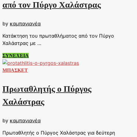
bc
από τον Πύργο Χαλάστρας
by
καμπανιανέα
Κατάκτηση του πρωταθλήματος από τον Πύργο
Χαλάστρας με …
Κατάκτηση
ΣΥΝΕΧΕΙΑ
του
πρωταθλήματος
ΜΠΑΣΚΕΤ
από
τον
Πρωταθλητής ο Πύργος
Πύργο
Χαλάστρας
Χαλάστρας
by
καμπανιανέα
Πρωταθλητής ο Πύργος Χαλάστρας για δεύτερη