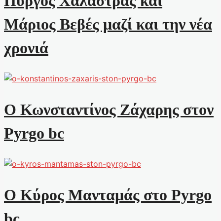
Πύργος Χαλάστρας και
Μάριος Βεβές μαζί και την νέα
χρονιά
Ο Κωνσταντίνος Ζάχαρης στον
Pyrgo bc
Ο Κύρος Μανταμάς στο Pyrgo
bc