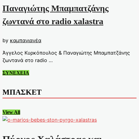
Παναγιώτης Μπαμπατζάνης
ζωντανά στο radio xalastra
by
καμπανιανέα
Άγγελος Κυρκόπουλος & Παναγιώτης Μπαμπατζάνης
ζωντανά στο radio …
Άγγελος
ΣΥΝΕΧΕΙΑ
Κυρκόπουλος
&
ΜΠΑΣΚΕΤ
Παναγιώτης
Μπαμπατζάνης
ζωντανά
View All
στο
radio
xalastra