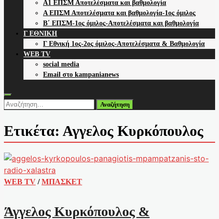
Α1 ΕΠΣΜ Αποτελέσματα και βαθμολογία
Α ΕΠΣΜ Αποτελέσματα και βαθμολογία-1ος όμιλος
Β΄ ΕΠΣΜ-1ος όμιλος-Αποτελέσματα και βαθμολογία
Γ ΕΘΝΙΚΗ
Γ Εθνική 1ος-2ος όμιλος-Αποτελέσματα & Βαθμολογία
WEB TV
social media
Email στο kampanianews
Αναζήτηση
για:
Ετικέτα:
Αγγελος Κυρκόπουλος
WEB TV
/
ΜΠΑΣΚΕΤ
Άγγελος Κυρκόπουλος &