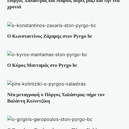
Πύργος Χαλάστρας και Μάριος Βεβές μαζί και την νέα
χρονιά
Ο Κωνσταντίνος Ζάχαρης στον Pyrgo bc
Ο Κύρος Μανταμάς στο Pyrgo bc
Νέα μεταγραφή ο Πύργος Χαλάστρας-πήρε τον
Βαλάντη Κολιντζίκη