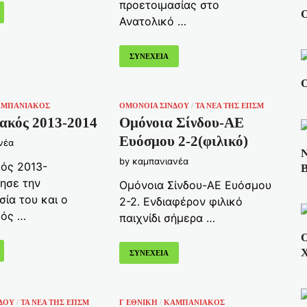
προετοιμασίας στο
Ο
Ανατολικό …
ΣΥΝΕΧΕΙΑ
Ο
ΑΜΠΑΝΙΑΚΟΣ
ΟΜΟΝΟΙΑ ΣΙΝΔΟΥ
/
ΤΑ ΝΈΑ ΤΗΣ ΕΠΣΜ
ακός 2013-2014
Ομόνοια Σίνδου-ΑΕ
Ευόσμου 2-2(φιλικό)
νέα
Ν
by
καμπανιανέα
ός 2013-
Β
νησε την
Ομόνοια Σίνδου-ΑΕ Ευόσμου
σία του και ο
2-2. Ενδιαφέρον φιλικό
κός …
παιχνίδι σήμερα …
Ο
Χ
ΣΥΝΕΧΕΙΑ
ΔΟΥ
/
ΤΑ ΝΈΑ ΤΗΣ ΕΠΣΜ
Γ ΕΘΝΙΚΗ
/
ΚΑΜΠΑΝΙΑΚΟΣ