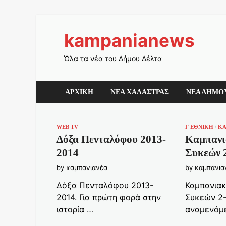
kampanianews
Όλα τα νέα του Δήμου Δέλτα
ΑΡΧΙΚΗ
ΝΕΑ ΧΑΛΑΣΤΡΑΣ
ΝΕΑ ΔΗΜΟ
WEB TV
Γ ΕΘΝΙΚΗ
/
Κ
Δόξα Πενταλόφου 2013-
Καμπανι
2014
Συκεών 2
by
καμπανιανέα
by
καμπανια
Δόξα Πενταλόφου 2013-
Καμπανιακ
2014. Για πρώτη φορά στην
Συκεών 2-
ιστορία …
αναμενόμ