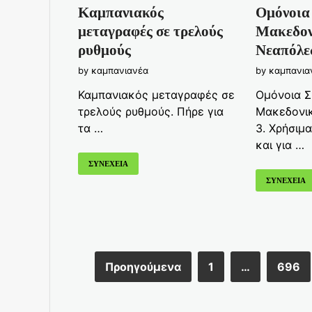
Καμπανιακός
Ομόνοια
μεταγραφές σε τρελούς
Μακεδον
ρυθμούς
Νεαπόλεω
by
καμπανιανέα
by
καμπανια
Καμπανιακός μεταγραφές σε
Ομόνοια Σ
τρελούς ρυθμούς. Πήρε για
Μακεδονι
τα …
3. Χρήσιμ
και για …
ΣΥΝΕΧΕΙΑ
ΣΥΝΕΧΕΙΑ
Προηγούμενα
1
…
696