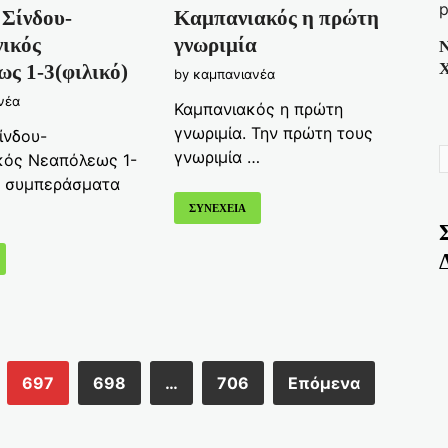
 Σίνδου-
Καμπανιακός η πρώτη
ικός
γνωριμία
Ν
Χ
ς 1-3(φιλικό)
by
καμπανιανέα
νέα
Καμπανιακός η πρώτη
γνωριμία. Την πρώτη τους
ίνδου-
γνωριμία …
κός Νεαπόλεως 1-
α συμπεράσματα
ΣΥΝΕΧΕΙΑ
697
698
…
706
Επόμενα