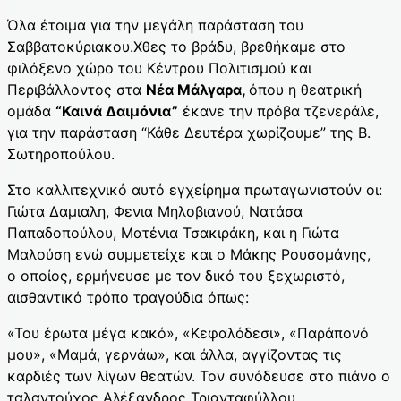
Όλα έτοιμα για την μεγάλη παράσταση του
Σαββατοκύριακου.Χθες το βράδυ, βρεθήκαμε στο
φιλόξενο χώρο του Κέντρου Πολιτισμού και
Περιβάλλοντος στα
Νέα Μάλγαρα,
όπου η θεατρική
ομάδα
“Καινά Δαιμόνια”
έκανε την πρόβα τζενεράλε,
για την παράσταση “Κάθε Δευτέρα χωρίζουμε” της Β.
Σωτηροπούλου.
Στο καλλιτεχνικό αυτό εγχείρημα πρωταγωνιστούν οι:
Γιώτα Δαμιαλη, Φενια Μηλοβιανού, Νατάσα
Παπαδοπούλου, Ματένια Τσακιράκη, και η Γιώτα
Μαλούση ενώ συμμετείχε και ο Μάκης Ρουσομάνης,
ο οποίος, ερμήνευσε με τον δικό του ξεχωριστό,
αισθαντικό τρόπο τραγούδια όπως:
«Του έρωτα μέγα κακό», «Κεφαλόδεσι», «Παράπονό
μου», «Μαμά, γερνάω», και άλλα, αγγίζοντας τις
καρδιές των λίγων θεατών. Τον συνόδευσε στο πιάνο ο
ταλαντούχος Αλέξανδρος Τριανταφύλλου,