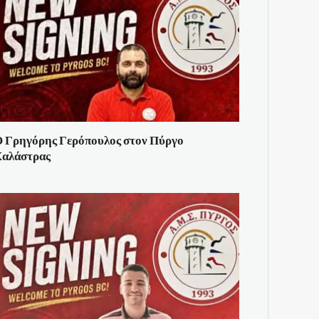
 Γρηγόρης Γερόπουλος στον Πύργο
αλάστρας