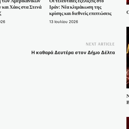
 των Αμερικανικών
Οι τελευταίες εξελίξεις στο
και Χάος στα Στενά
Ιράν: Νέα κλιμάκωση της
Ο
ζ
κρίσης και διεθνείς επιπτώσεις
026
13 Ιουλίου 2026
NEXT ARTICLE
Η καθαρά Δευτέρα στον Δήμο Δέλτα
Ν
Β