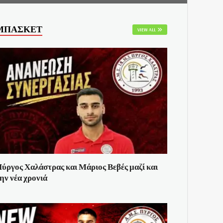
ΜΠΑΣΚΕΤ
VIEW ALL
ύργος Χαλάστρας και Μάριος Βεβές μαζί και
ην νέα χρονιά