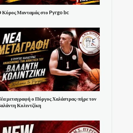
 Κύρος Μανταμάς στο Pyrgo bc
έα μεταγραφή ο Πύργος Χαλάστρας-πήρε τον
αλάντη Κολιντζίκη