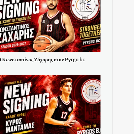
 Κωνσταντίνος Ζάχαρης στον Pyrgo bc