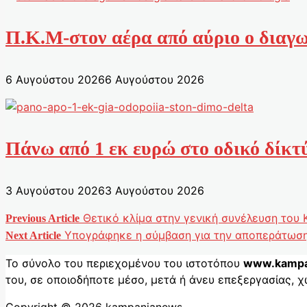
Π.Κ.Μ-στον αέρα από αύριο ο διαγω
6 Αυγούστου 2026
6 Αυγούστου 2026
Πάνω από 1 εκ ευρώ στο οδικό δίκτ
3 Αυγούστου 2026
3 Αυγούστου 2026
Θετικό κλίμα στην γενική συνέλευση του
Previous Article
Πλοήγηση
Υπογράφηκε η σύμβαση για την αποπεράτωση
Next Article
άρθρων
Το σύνολο του περιεχομένου του ιστοτόπου
www.kampa
του, σε οποιοδήποτε μέσο, μετά ή άνευ επεξεργασίας, χ