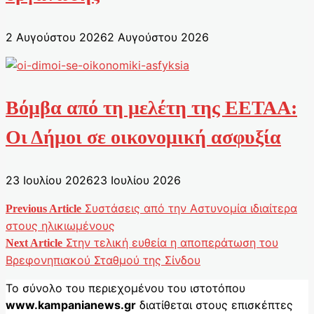
2 Αυγούστου 2026
2 Αυγούστου 2026
Βόμβα από τη μελέτη της ΕΕΤΑΑ:
Οι Δήμοι σε οικονομική ασφυξία
23 Ιουλίου 2026
23 Ιουλίου 2026
Συστάσεις από την Αστυνομία ιδιαίτερα
Previous Article
Πλοήγηση
στους ηλικιωμένους
Στην τελική ευθεία η αποπεράτωση του
άρθρων
Next Article
Βρεφονηπιακού Σταθμού της Σίνδου
Το σύνολο του περιεχομένου του ιστοτόπου
www.kampanianews.gr
διατίθεται στους επισκέπτες