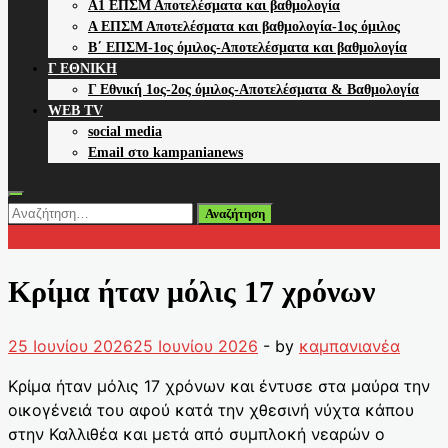
Α1 ΕΠΣΜ Αποτελέσματα και βαθμολογία
Α ΕΠΣΜ Αποτελέσματα και βαθμολογία-1ος όμιλος
Β΄ ΕΠΣΜ-1ος όμιλος-Αποτελέσματα και βαθμολογία
Γ ΕΘΝΙΚΗ
Γ Εθνική 1ος-2ος όμιλος-Αποτελέσματα & Βαθμολογία
WEB TV
social media
Email στο kampanianews
Αναζήτηση
για:
ΕΠΙΚΑΙΡΟΤΗΤΑ
Κρίμα ήταν μόλις 17 χρόνων
25 Ιουνίου 2026
25 Ιουνίου 2026
-
by
καμπανιανέα
Κρίμα ήταν μόλις 17 χρόνων και έντυσε στα μαύρα την
οικογένειά του αφού κατά την χθεσινή νύχτα κάπου
στην Καλλιθέα και μετά από συμπλοκή νεαρών ο