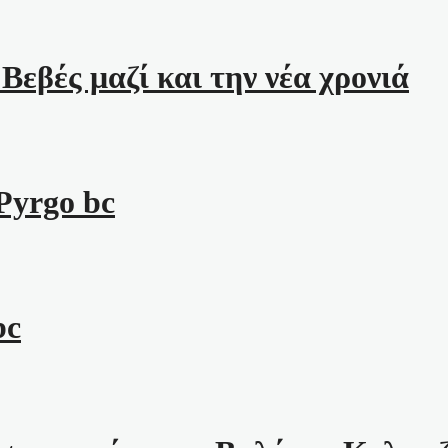
εβές μαζί και την νέα χρονιά
Pyrgo bc
bc