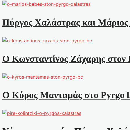
Πύργος Χαλάστρας και Μάριος Β
Ο Κωνσταντίνος Ζάχαρης στον 
Ο Κύρος Μανταμάς στο Pyrgo 