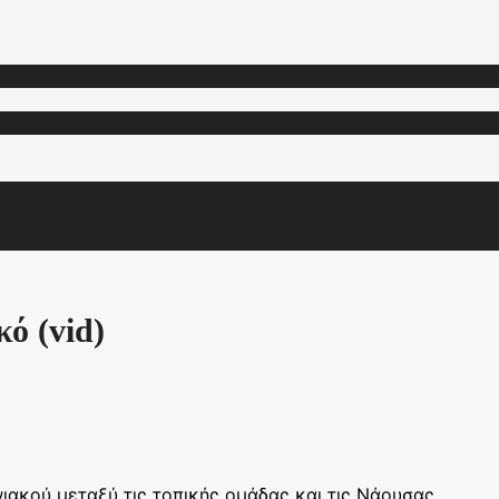
ό (vid)
ιακού μεταξύ τις τοπικής ομάδας και τις Νάουσας.