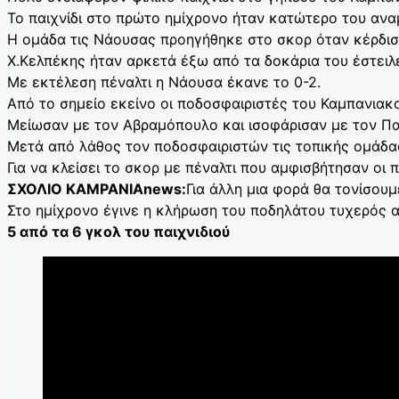
Το παιχνίδι στο πρώτο ημίχρονο ήταν κατώτερο του ανα
Η ομάδα τις Νάουσας προηγήθηκε στο σκορ όταν κέρδισ
Χ.Κελπέκης ήταν αρκετά έξω από τα δοκάρια του έστειλε
Με εκτέλεση πέναλτι η Νάουσα έκανε το 0-2.
Από το σημείο εκείνο οι ποδοσφαιριστές του Καμπανιακ
Μείωσαν με τον Αβραμόπουλο και ισοφάρισαν με τον Πα
Μετά από λάθος τον ποδοσφαιριστών τις τοπικής ομάδας
Για να κλείσει το σκορ με πέναλτι που αμφισβήτησαν οι 
ΣΧΟΛΙΟ KAMPANIAnews:
Για άλλη μια φορά θα τονίσου
Στο ημίχρονο έγινε η κλήρωση του ποδηλάτου τυχερός 
5 από τα 6 γκολ του παιχνιδιού