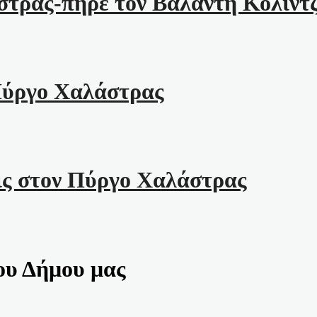
τρας-πήρε τον Βαλάντη Κολιντ
Πύργο Χαλάστρας
ις στον Πύργο Χαλάστρας
ου Δήμου μας