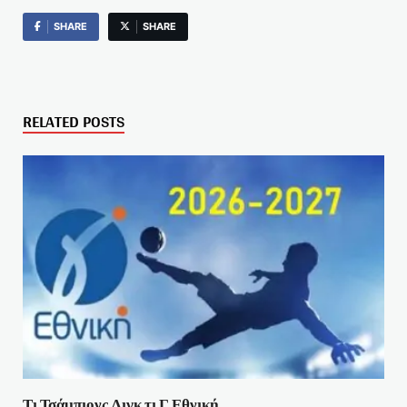
SHARE
SHARE
RELATED POSTS
Τι Τσάμπιονς Λιγκ τι Γ Εθνική