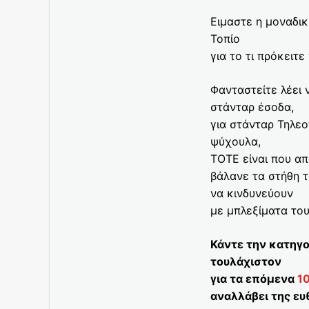
Ειμαστε η μοναδι
Τοπίο
για το τι πρόκειτ
Φανταστείτε λέει 
στάνταρ έσοδα,
για στάνταρ Τηλεο
ψύχουλα,
ΤΟΤΕ είναι που α
βάλανε τα στήθη 
να κινδυνεύουν
με μπλεξίματα το
Κάντε την κατηγ
τουλάχιστον
για τα επόμενα
10
αναλλάβει της ευ