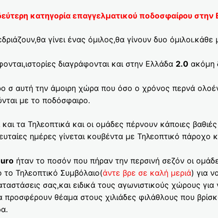
δεύτερη κατηγορία επαγγελματικού ποδοσφαίρου στην 
δριάζουν,θα γίνει ένας όμιλος,θα γίνουν δυο όμιλοι.κάθε
ονται,ιστορίες διαγράφονται και στην Ελλάδα
2.0
ακόμη 
ερο σ αυτή την άμοιρη χώρα που όσο ο χρόνος περνά ολοέν
νται με το ποδόσφαιρο.
 και τα Τηλεοπτικά και οι ομάδες πέρνουν κάποιες βαθιές
ευταίες ημέρες γίνεται κουβέντα με Τηλεοπτικό πάροχο κα
euro
ήταν το ποσόν που πήραν την περσινή σεζόν οι ομάδ
 το Τηλεοπτικό Συμβόλαιο(
άντε βρε σε καλή μεριά
) για ν
αταστάσεις σας,και ειδικά τους αγωνιστικούς χώρους για 
α προσφέρουν θέαμα στους χιλιάδες φιλάθλους που βρίσκ
α.