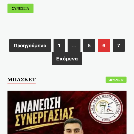
ΣΥΝΕΧΕΙΑ
Προηγούμενα
1
…
5
6
7
Επόμενα
ΜΠΑΣΚΕΤ
VIEW ALL