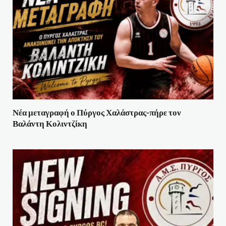
Νέα μεταγραφή ο Πύργος Χαλάστρας-πήρε τον
Βαλάντη Κολιντζίκη